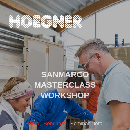
SANMARCO
MASTERCLASS
WORKSHOP
Home
| Seminare
| Seminar-Detail