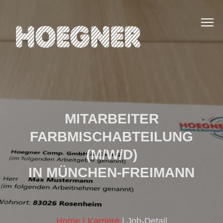
MITARBEITER
FARBMISCHABTEILUNG
(M/W/D)
IN MÜNCHEN-FREIMANN
Home
| Karriere
| Job-Detail